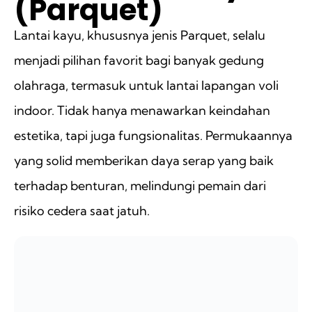
(Parquet)
Lantai kayu, khususnya jenis Parquet, selalu
menjadi pilihan favorit bagi banyak gedung
olahraga, termasuk untuk lantai lapangan voli
indoor. Tidak hanya menawarkan keindahan
estetika, tapi juga fungsionalitas. Permukaannya
yang solid memberikan daya serap yang baik
terhadap benturan, melindungi pemain dari
risiko cedera saat jatuh.