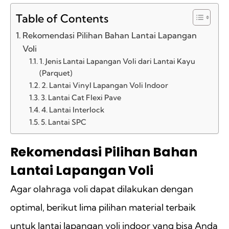
Table of Contents
Rekomendasi Pilihan Bahan Lantai Lapangan
Voli
1. Jenis Lantai Lapangan Voli dari Lantai Kayu
(Parquet)
2. Lantai Vinyl Lapangan Voli Indoor
3. Lantai Cat Flexi Pave
4. Lantai Interlock
5. Lantai SPC
Rekomendasi Pilihan Bahan
Lantai Lapangan Voli
Agar olahraga voli dapat dilakukan dengan
optimal, berikut lima pilihan material terbaik
untuk lantai lapangan voli indoor yang bisa Anda