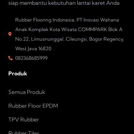
siap membantu kebutuhan lantai karet Anda
Rubber Flooring Indonesia, PT Inovasi Wahana
Anak Komplek Kota Wisata COMMPARK Blok A
No.22, Limusnunggal, Cileungsi, Bogor Regency,
West Java 16820
082368685999
Produk
Semua Produk
Rubber Floor EPDM
TPV Rubber
Rubber Tiles