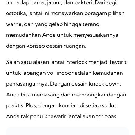
terhadap hama, jamur, dan bakteri. Dari segi
estetika, lantai ini menawarkan beragam pilihan
warna, dari yang gelap hingga terang,
memudahkan Anda untuk menyesuaikannya
dengan konsep desain ruangan.
Salah satu alasan lantai interlock menjadi favorit
untuk lapangan voli indoor adalah kemudahan
pemasangannya. Dengan desain knock down,
Anda bisa memasang dan membongkar dengan
praktis. Plus, dengan kuncian di setiap sudut,
Anda tak perlu khawatir lantai akan terlepas.