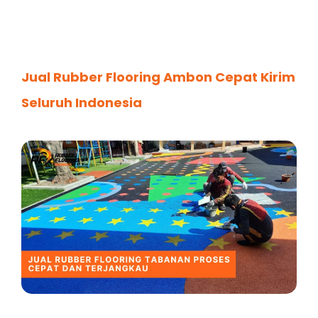
Jual Rubber Flooring Ambon Cepat Kirim
Seluruh Indonesia