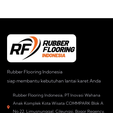
Rubber Flooring Indonesia
siap membantu kebutuhan lantai karet Anda
Rubber Flooring Indonesia, PT Inovasi Wahana
Anak Komplek Kota Wisata COMMPARK Blok A
No.22, Limusnunggal, Cileungsi, Bogor Regency,