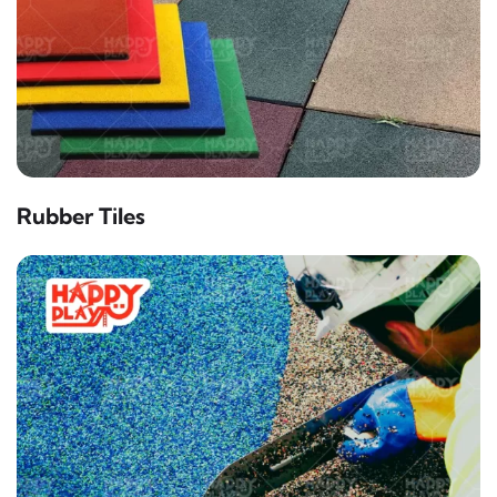
Rubber Tiles