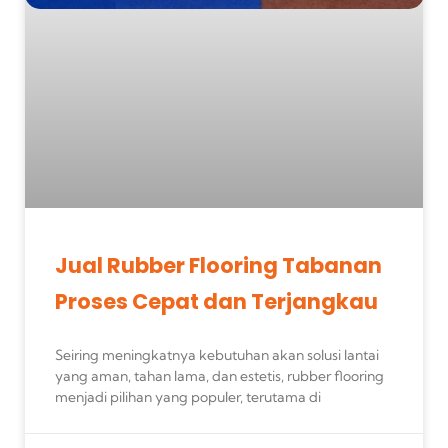
Jual Rubber Flooring Tabanan
Proses Cepat dan Terjangkau
Seiring meningkatnya kebutuhan akan solusi lantai
yang aman, tahan lama, dan estetis, rubber flooring
menjadi pilihan yang populer, terutama di