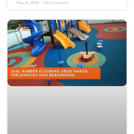
May 26, 2026
No Comments