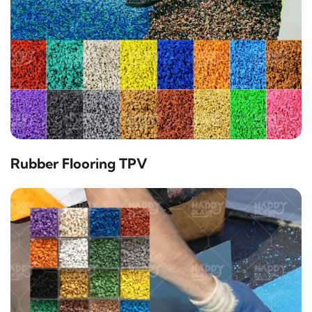
Rubber Flooring TPV