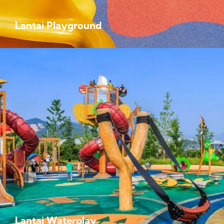
Lantai Playground
Lantai Waterplay