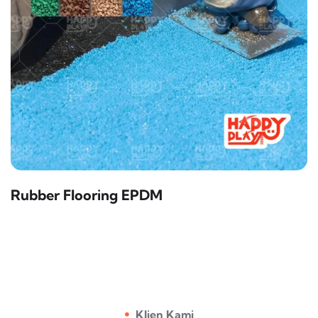
Rubber Flooring EPDM
Klien Kami