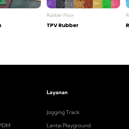
Rubber Floor
R
s
TPV Rubber
R
Layanan
Jogging Track
EPDM
Lantai Playground