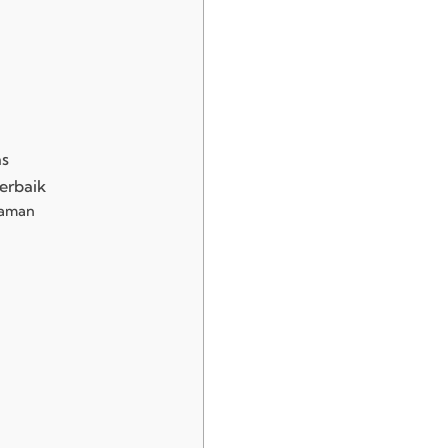
as
erbaik
laman