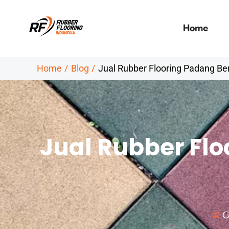
Skip
to
Home
content
Home
Blog
Jual Rubber Flooring Padang Be
Jual Rubber Fl
G