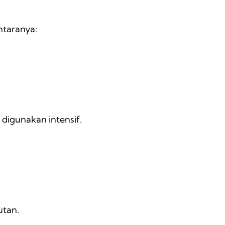
ntaranya:
digunakan intensif.
utan.