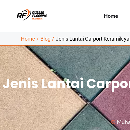
Skip
to
Home
content
Home
Blog
Jenis Lantai Carport Keramik ya
Jenis Lantai Carpo
Muha