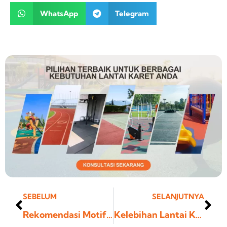
WhatsApp
Telegram
Prev
Ne
SEBELUM
SELANJUTNYA
Rekomendasi Motif Lantai Kamar Mandi Minimalis Terbaik
Kelebihan Lantai Karet Untuk Carport dan garasi