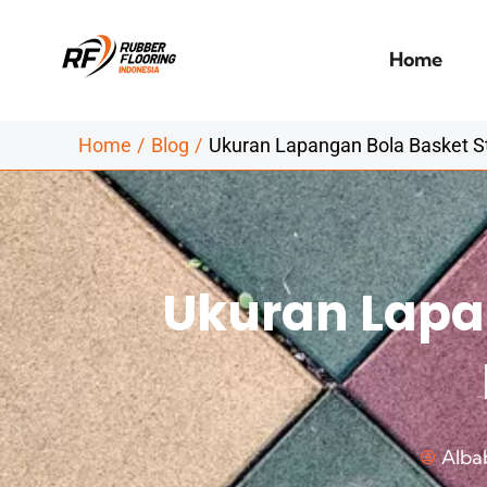
Skip
to
Home
content
Home
Blog
Ukuran Lapangan Bola Basket St
Ukuran Lapa
Albab