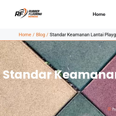
Skip
to
Home
content
Home
Blog
Standar Keamanan Lantai Playg
Standar Keamanan
h