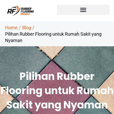
Skip
to
content
Home
Blog
Pilihan Rubber Flooring untuk Rumah Sakit yang
Nyaman
Pilihan Rubber
Flooring untuk Rumah
Sakit yang Nyaman