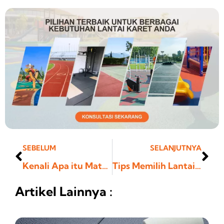
Prev
Ne
SEBELUM
SELANJUTNYA
Kenali Apa itu Matras, Fungsi dan Kegunaanya
Tips Memilih Lantai Playground Outdoor Terbaik yang Aman
Artikel Lainnya :