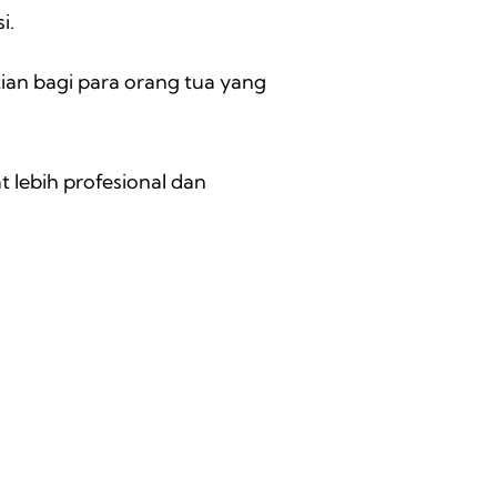
i.
tian bagi para orang tua yang
t lebih profesional dan