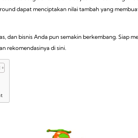
layground dapat menciptakan nilai tambah yang membu
s, dan bisnis Anda pun semakin berkembang. Siap me
 rekomendasinya di sini.
at