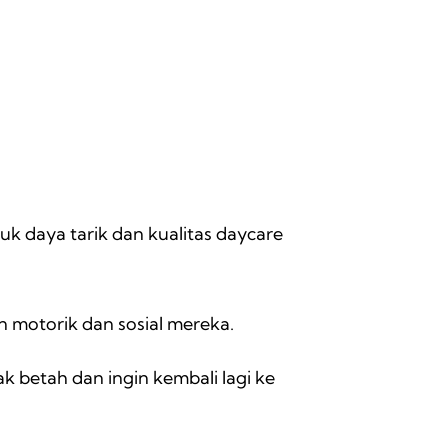
k daya tarik dan kualitas daycare
n motorik dan sosial mereka.
 betah dan ingin kembali lagi ke