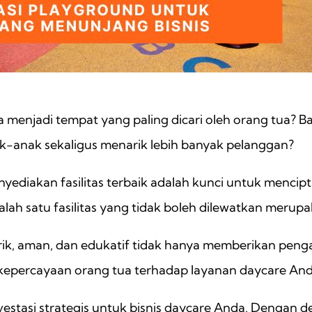
 menjadi tempat yang paling dicari oleh orang tua? B
anak sekaligus menarik lebih banyak pelanggan?
nyediakan fasilitas terbaik adalah kunci untuk menc
ah satu fasilitas yang tidak boleh dilewatkan merup
ik, aman, dan edukatif tidak hanya memberikan peng
kepercayaan orang tua terhadap layanan daycare And
estasi strategis untuk bisnis daycare Anda. Dengan des