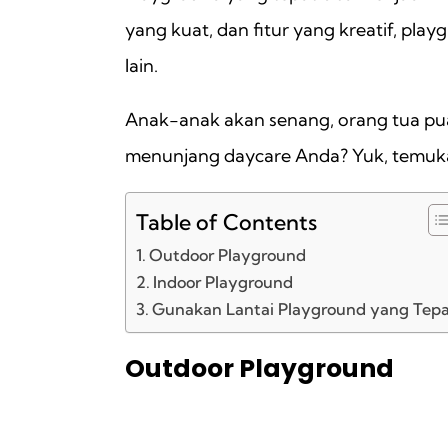
yang kuat, dan fitur yang kreatif, p
lain.
Anak-anak akan senang, orang tua pua
menunjang daycare Anda? Yuk, temukan
Table of Contents
Outdoor Playground
Indoor Playground
Gunakan Lantai Playground yang Tep
Outdoor Playground