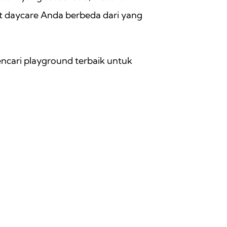
at daycare Anda berbeda dari yang
ncari playground terbaik untuk