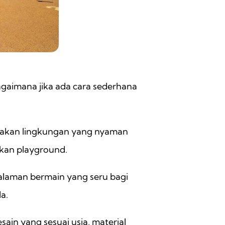
agaimana jika ada cara sederhana
iptakan lingkungan yang nyaman
akan playground.
alaman bermain yang seru bagi
a.
ain yang sesuai usia, material