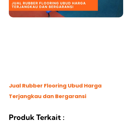
Jual Rubber Flooring Ubud Harga
Terjangkau dan Bergaransi
Produk Terkait :