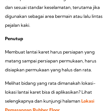
dan sesuai standar keselamatan, terutama jika
digunakan sebagai area bermain atau lalu lintas
pejalan kaki.
Penutup
Membuat lantai karet harus persiapan yang
matang sampai persiapan permukaan, harus
disiapkan permukaan yang halus dan rata.
Melihat bidang yang rata dimanakah lokasi-
lokasi lantai karet bisa di aplikasikan? Lihat
selengkapnya dan kunjungi halaman
Lokasi
Pemasangan Rubber Floor