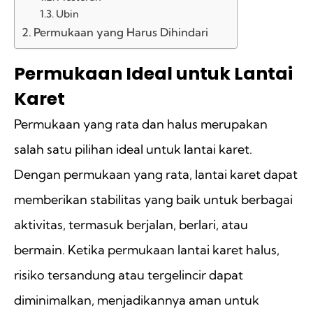
Ubin
Permukaan yang Harus Dihindari
Permukaan Ideal untuk Lantai
Karet
Permukaan yang rata dan halus merupakan
salah satu pilihan ideal untuk lantai karet.
Dengan permukaan yang rata, lantai karet dapat
memberikan stabilitas yang baik untuk berbagai
aktivitas, termasuk berjalan, berlari, atau
bermain. Ketika permukaan lantai karet halus,
risiko tersandung atau tergelincir dapat
diminimalkan, menjadikannya aman untuk