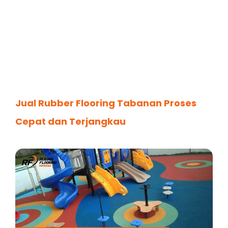
Jual Rubber Flooring Tabanan Proses
Cepat dan Terjangkau