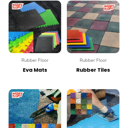
Rubber Floor
Rubber Floor
Eva Mats
Rubber Tiles