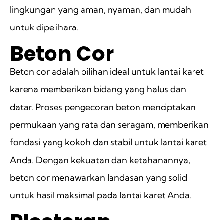
lingkungan yang aman, nyaman, dan mudah
untuk dipelihara.
Beton Cor
Beton cor adalah pilihan ideal untuk lantai karet
karena memberikan bidang yang halus dan
datar. Proses pengecoran beton menciptakan
permukaan yang rata dan seragam, memberikan
fondasi yang kokoh dan stabil untuk lantai karet
Anda. Dengan kekuatan dan ketahanannya,
beton cor menawarkan landasan yang solid
untuk hasil maksimal pada lantai karet Anda.