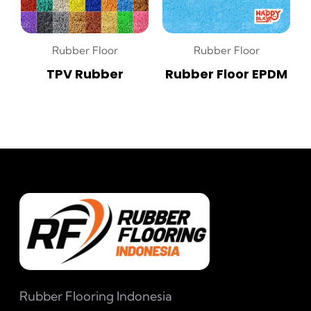
Rubber Floor
Rubber Floor
TPV Rubber
Rubber Floor EPDM
Rubber Flooring Indonesia