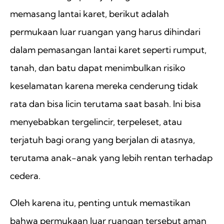
memasang lantai karet, berikut adalah
permukaan luar ruangan yang harus dihindari
dalam pemasangan lantai karet seperti rumput,
tanah, dan batu dapat menimbulkan risiko
keselamatan karena mereka cenderung tidak
rata dan bisa licin terutama saat basah. Ini bisa
menyebabkan tergelincir, terpeleset, atau
terjatuh bagi orang yang berjalan di atasnya,
terutama anak-anak yang lebih rentan terhadap
cedera.
Oleh karena itu, penting untuk memastikan
bahwa permukaan luar ruangan tersebut aman