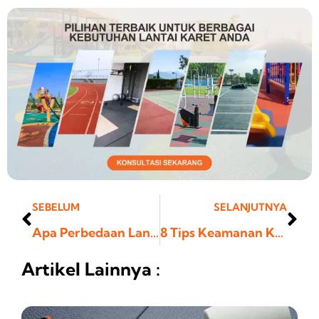
Prev
Ne
SEBELUM
SELANJUTNYA
Apa Perbedaan Lantai Karet dan Lantai Vinyl, Pilih Mana?
8 Tips Keamanan Kolam Renang yang Mengutamakan Keselamatan
Artikel Lainnya :