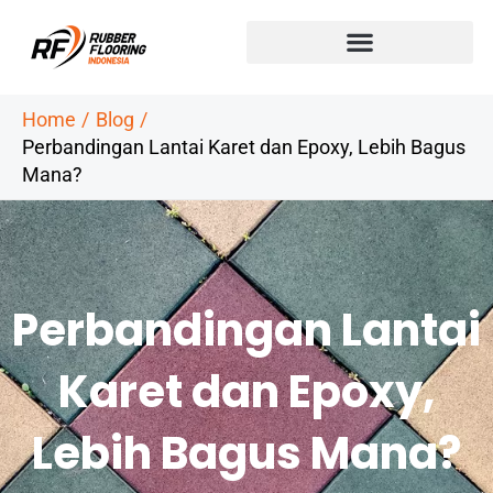
Skip
to
content
Home
Blog
Perbandingan Lantai Karet dan Epoxy, Lebih Bagus
Mana?
Perbandingan Lantai
Karet dan Epoxy,
Lebih Bagus Mana?