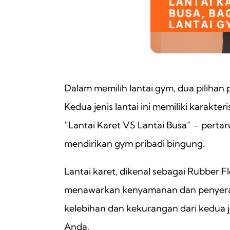
Dalam memilih lantai gym, dua pilihan
Kedua jenis lantai ini memiliki karakte
“Lantai Karet VS Lantai Busa” – pertar
mendirikan gym pribadi bingung.
Lantai karet, dikenal sebagai Rubber F
menawarkan kenyamanan dan penyerapa
kelebihan dan kekurangan dari kedua j
Anda.