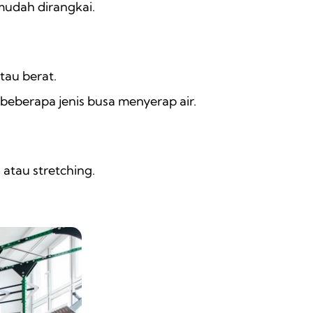
mudah dirangkai.
tau berat.
 beberapa jenis busa menyerap air.
atau stretching.