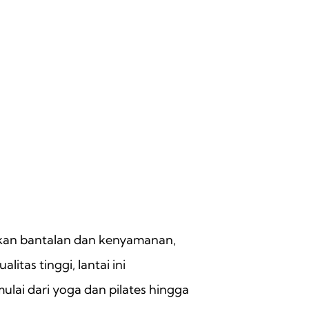
lukan bantalan dan kenyamanan,
tas tinggi, lantai ini
lai dari yoga dan pilates hingga