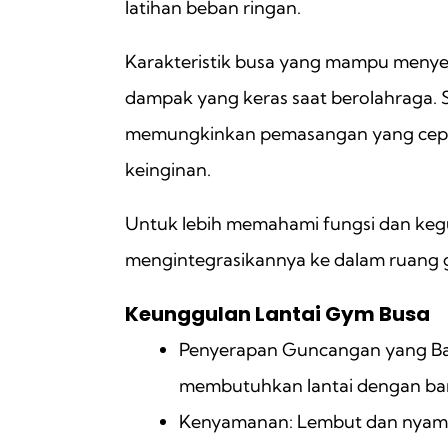
latihan beban ringan.
Karakteristik busa yang mampu menyer
dampak yang keras saat berolahraga. Se
memungkinkan pemasangan yang cepat 
keinginan.
Untuk lebih memahami fungsi dan kegu
mengintegrasikannya ke dalam ruang g
Keunggulan Lantai Gym Busa
Penyerapan Guncangan yang Baik
membutuhkan lantai dengan ban
Kenyamanan: Lembut dan nyaman