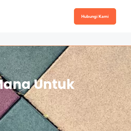
Hubungi Kami
 Mana Untuk