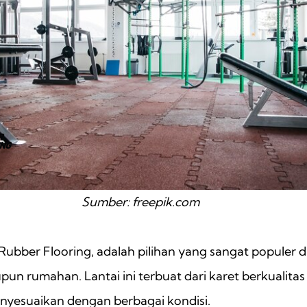
Sumber: freepik.com
Rubber Flooring, adalah pilihan yang sangat populer di
un rumahan. Lantai ini terbuat dari karet berkualit
nyesuaikan dengan berbagai kondisi.