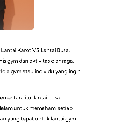
Lantai Karet VS Lantai Busa.
nis gym dan aktivitas olahraga.
lola gym atau individu yang ingin
ementara itu, lantai busa
 dalam untuk memahami setiap
san yang tepat untuk lantai gym