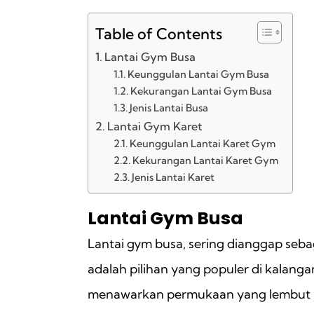
Table of Contents
Lantai Gym Busa
Keunggulan Lantai Gym Busa
Kekurangan Lantai Gym Busa
Jenis Lantai Busa
Lantai Gym Karet
Keunggulan Lantai Karet Gym
Kekurangan Lantai Karet Gym
Jenis Lantai Karet
Lantai Gym Busa
Lantai gym busa, sering dianggap seba
adalah pilihan yang populer di kalanga
menawarkan permukaan yang lembut namu