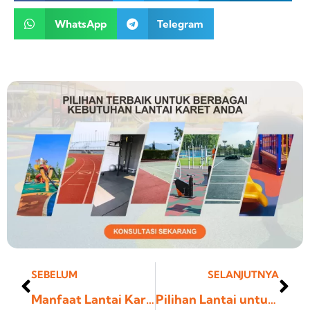
WhatsApp
Telegram
Prev
Ne
SEBELUM
SELANJUTNYA
Manfaat Lantai Karet untuk Area Rumah Sakit
Pilihan Lantai untuk Area Komersil Terbaik yang Tahan Lama