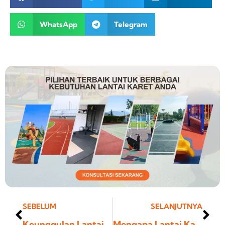
WhatsApp
Telegram
Prev
Ne
SEBELUM
SELANJUTNYA
Keunggulan Lantai Karet untuk Studio Tari
Mengapa Lantai Karet Cocok untuk Ruang Musik?