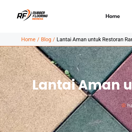
Skip
to
Home
content
Home
Blog
Lantai Aman untuk Restoran R
Lantai Aman 
h