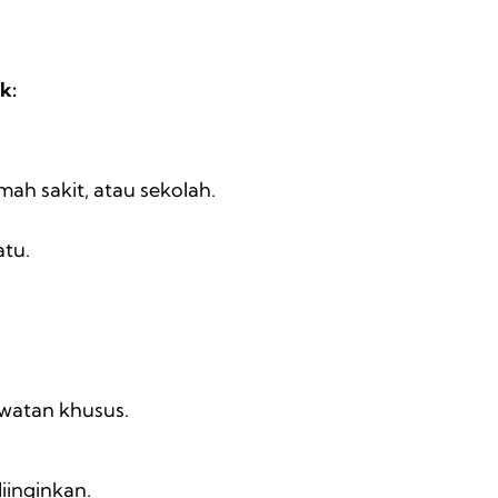
ak:
mah sakit, atau sekolah.
atu.
watan khusus.
iinginkan.