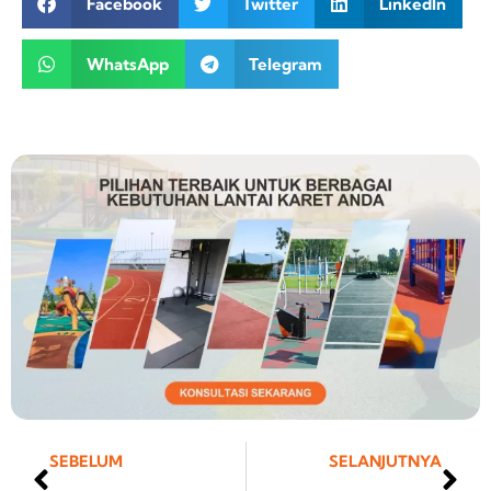
Facebook
Twitter
LinkedIn
WhatsApp
Telegram
Prev
Ne
SEBELUM
SELANJUTNYA