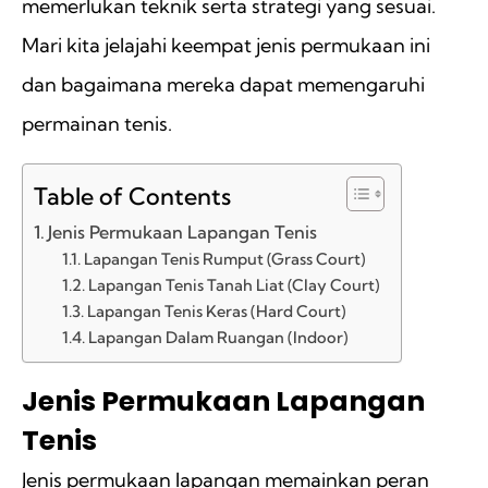
memerlukan teknik serta strategi yang sesuai.
Mari kita jelajahi keempat jenis permukaan ini
dan bagaimana mereka dapat memengaruhi
permainan tenis.
Table of Contents
Jenis Permukaan Lapangan Tenis
Lapangan Tenis Rumput (Grass Court)
Lapangan Tenis Tanah Liat (Clay Court)
Lapangan Tenis Keras (Hard Court)
Lapangan Dalam Ruangan (Indoor)
Jenis Permukaan Lapangan
Tenis
Jenis permukaan lapangan memainkan peran