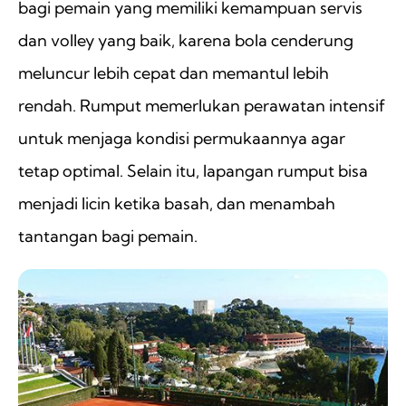
bagi pemain yang memiliki kemampuan servis
dan volley yang baik, karena bola cenderung
meluncur lebih cepat dan memantul lebih
rendah. Rumput memerlukan perawatan intensif
untuk menjaga kondisi permukaannya agar
tetap optimal. Selain itu, lapangan rumput bisa
menjadi licin ketika basah, dan menambah
tantangan bagi pemain.