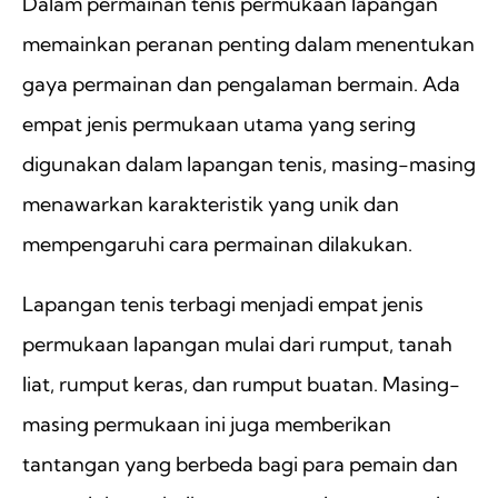
Dalam permainan tenis permukaan lapangan
memainkan peranan penting dalam menentukan
gaya permainan dan pengalaman bermain. Ada
empat jenis permukaan utama yang sering
digunakan dalam lapangan tenis, masing-masing
menawarkan karakteristik yang unik dan
mempengaruhi cara permainan dilakukan.
Lapangan tenis terbagi menjadi empat jenis
permukaan lapangan mulai dari rumput, tanah
liat, rumput keras, dan rumput buatan. Masing-
masing permukaan ini juga memberikan
tantangan yang berbeda bagi para pemain dan