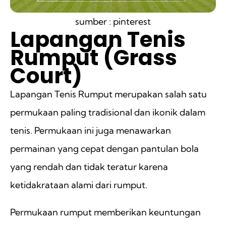
sumber : pinterest
Lapangan Tenis
Rumput (Grass
Court)
Lapangan Tenis Rumput merupakan salah satu
permukaan paling tradisional dan ikonik dalam
tenis. Permukaan ini juga menawarkan
permainan yang cepat dengan pantulan bola
yang rendah dan tidak teratur karena
ketidakrataan alami dari rumput.
Permukaan rumput memberikan keuntungan