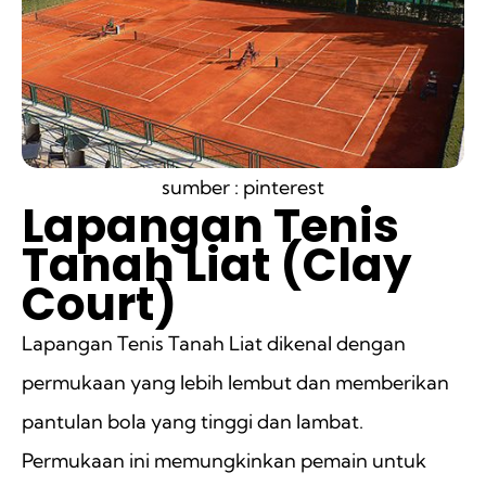
sumber : pinterest
Lapangan Tenis
Tanah Liat (Clay
Court)
Lapangan Tenis Tanah Liat dikenal dengan
permukaan yang lebih lembut dan memberikan
pantulan bola yang tinggi dan lambat.
Permukaan ini memungkinkan pemain untuk