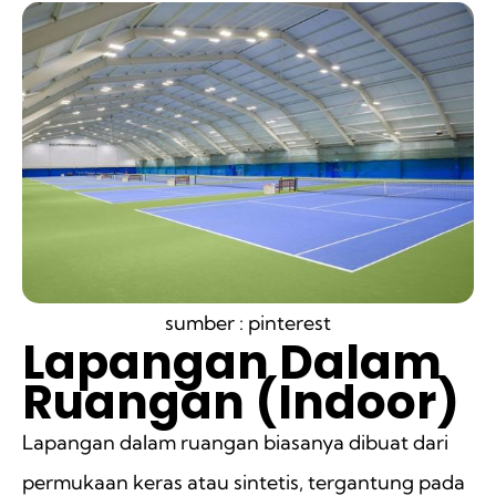
sumber : pinterest
Lapangan Dalam
Ruangan (Indoor)
Lapangan dalam ruangan biasanya dibuat dari
permukaan keras atau sintetis, tergantung pada