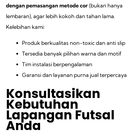
dengan pemasangan metode cor
(bukan hanya
lembaran), agar lebih kokoh dan tahan lama.
Kelebihan kami:
Produk berkualitas non-toxic dan anti slip
Tersedia banyak pilihan warna dan motif
Tim instalasi berpengalaman
Garansi dan layanan purna jual terpercaya
Konsultasikan
Kebutuhan
Lapangan Futsal
Anda