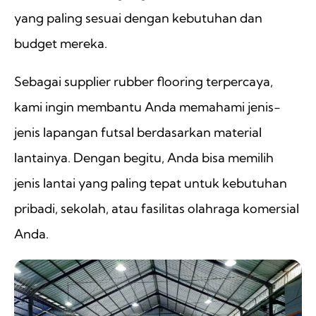
yang paling sesuai dengan kebutuhan dan
budget mereka.
Sebagai supplier rubber flooring terpercaya,
kami ingin membantu Anda memahami jenis-
jenis lapangan futsal berdasarkan material
lantainya. Dengan begitu, Anda bisa memilih
jenis lantai yang paling tepat untuk kebutuhan
pribadi, sekolah, atau fasilitas olahraga komersial
Anda.