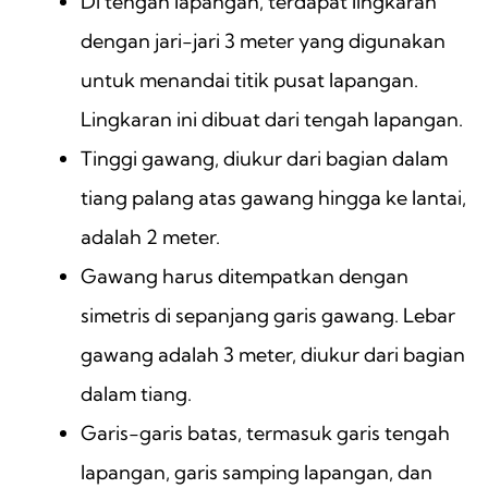
Di tengah lapangan, terdapat lingkaran
dengan jari-jari 3 meter yang digunakan
untuk menandai titik pusat lapangan.
Lingkaran ini dibuat dari tengah lapangan.
Tinggi gawang, diukur dari bagian dalam
tiang palang atas gawang hingga ke lantai,
adalah 2 meter.
Gawang harus ditempatkan dengan
simetris di sepanjang garis gawang. Lebar
gawang adalah 3 meter, diukur dari bagian
dalam tiang.
Garis-garis batas, termasuk garis tengah
lapangan, garis samping lapangan, dan