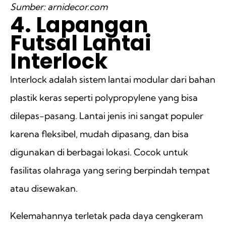
Sumber: arnidecor.com
4. Lapangan
Futsal Lantai
Interlock
Interlock adalah sistem lantai modular dari bahan
plastik keras seperti polypropylene yang bisa
dilepas-pasang. Lantai jenis ini sangat populer
karena fleksibel, mudah dipasang, dan bisa
digunakan di berbagai lokasi. Cocok untuk
fasilitas olahraga yang sering berpindah tempat
atau disewakan.
Kelemahannya terletak pada daya cengkeram