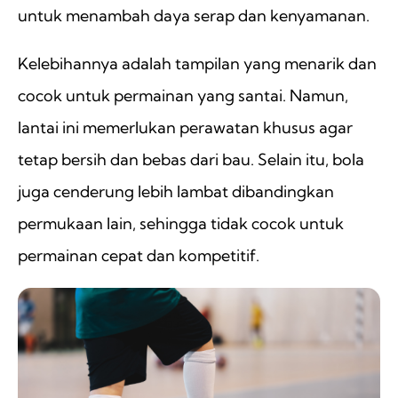
untuk menambah daya serap dan kenyamanan.
Kelebihannya adalah tampilan yang menarik dan
cocok untuk permainan yang santai. Namun,
lantai ini memerlukan perawatan khusus agar
tetap bersih dan bebas dari bau. Selain itu, bola
juga cenderung lebih lambat dibandingkan
permukaan lain, sehingga tidak cocok untuk
permainan cepat dan kompetitif.