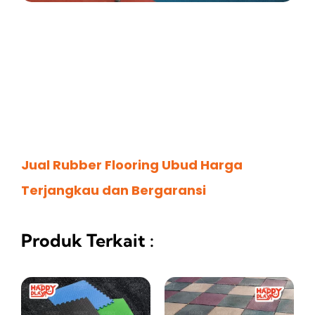
Jual Rubber Flooring Ubud Harga
Terjangkau dan Bergaransi
Produk Terkait :