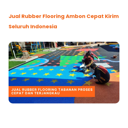
Jual Rubber Flooring Ambon Cepat Kirim
Seluruh Indonesia