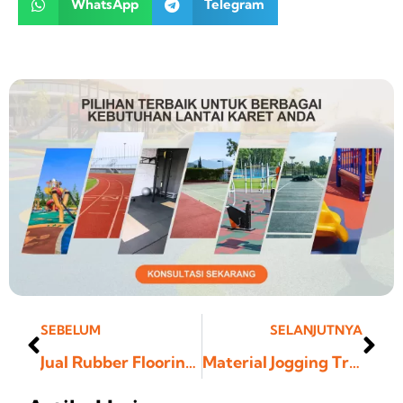
WhatsApp
Telegram
Prev
Ne
SEBELUM
SELANJUTNYA
Jual Rubber Flooring Bandar Lampung Ahli dan Berkualitas
Material Jogging Track Terbaik dan Model Pemasangannya