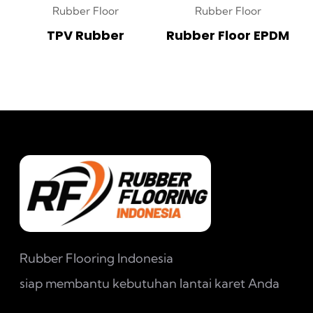
Rubber Floor
Rubber Floor
TPV Rubber
Rubber Floor EPDM
Rubber Flooring Indonesia
siap membantu kebutuhan lantai karet Anda