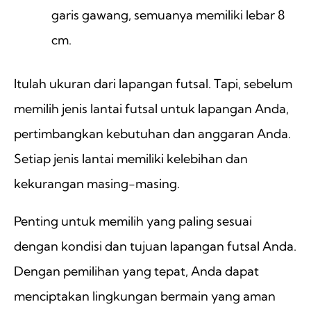
garis gawang, semuanya memiliki lebar 8
cm.
Itulah ukuran dari lapangan futsal. Tapi, sebelum
memilih jenis lantai futsal untuk lapangan Anda,
pertimbangkan kebutuhan dan anggaran Anda.
Setiap jenis lantai memiliki kelebihan dan
kekurangan masing-masing.
Penting untuk memilih yang paling sesuai
dengan kondisi dan tujuan lapangan futsal Anda.
Dengan pemilihan yang tepat, Anda dapat
menciptakan lingkungan bermain yang aman