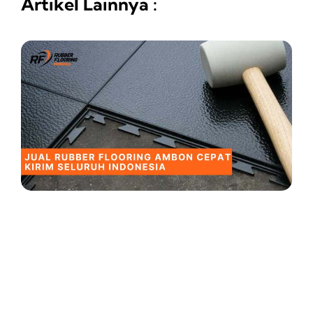
Artikel Lainnya :