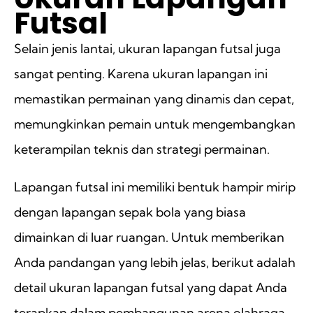
Futsal
Selain jenis lantai, ukuran lapangan futsal juga
sangat penting. Karena ukuran lapangan ini
memastikan permainan yang dinamis dan cepat,
memungkinkan pemain untuk mengembangkan
keterampilan teknis dan strategi permainan.
Lapangan futsal ini memiliki bentuk hampir mirip
dengan lapangan sepak bola yang biasa
dimainkan di luar ruangan. Untuk memberikan
Anda pandangan yang lebih jelas, berikut adalah
detail ukuran lapangan futsal yang dapat Anda
terapkan dalam pembangunan arena olahraga