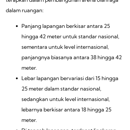
dalam ruangan:
Panjang lapangan berkisar antara 25
hingga 42 meter untuk standar nasional,
sementara untuk level internasional,
panjangnya biasanya antara 38 hingga 42
meter.
Lebar lapangan bervariasi dari 15 hingga
25 meter dalam standar nasional,
sedangkan untuk level internasional,
lebarnya berkisar antara 18 hingga 25
meter.