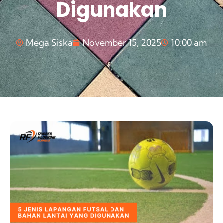
Digunakan
Mega Siska
November 15, 2025
10:00 am