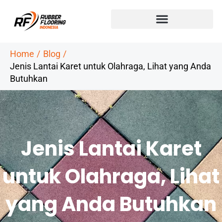
Skip
to
content
Home
Blog
Jenis Lantai Karet untuk Olahraga, Lihat yang Anda
Butuhkan
Jenis Lantai Karet
untuk Olahraga, Lihat
yang Anda Butuhkan