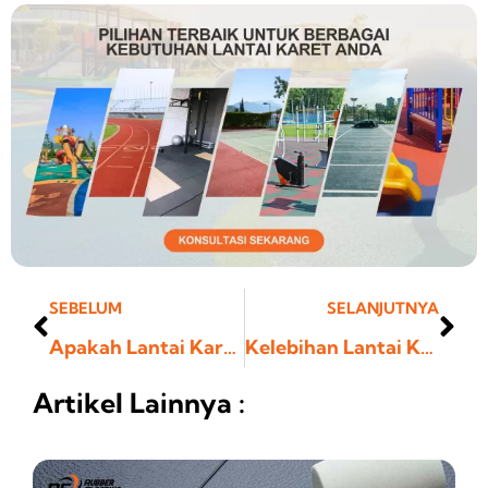
Prev
Ne
SEBELUM
SELANJUTNYA
Apakah Lantai Karet Bagus Untuk Kamar Mandi? Lihat lengkapnya
Kelebihan Lantai Karet Untuk Kamar Mandi, Aman dan Nyaman
Artikel Lainnya :